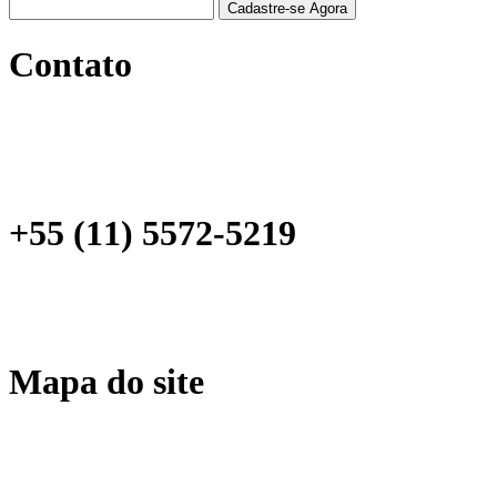
Contato
Rua Estela, 515 - Bloco C - Conj. 31
Bairro Vila Mariana
São Paulo – SP
CEP: 04011-904
+55 (11) 5572-5219
+55 (11) 2649-1809
ramosmejia@ramosmejia.com.br
Mapa do site
Home
Empresa