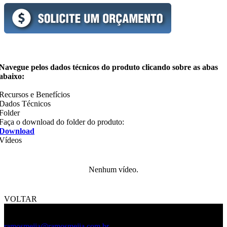
Navegue pelos dados técnicos do produto clicando sobre as abas
abaixo:
Recursos e Benefícios
Dados Técnicos
Folder
Faça o download do folder do produto:
Download
Vídeos
Nenhum vídeo.
VOLTAR
(11) 5572-5219
(11) 2649-1809
ramosmejia@ramosmejia.com.br